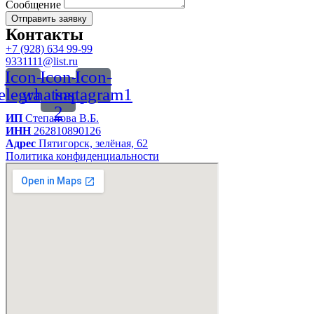
Сообщение
Отправить заявку
Контакты
+7 (928) 634 99-99
9331111@list.ru
Icon-
Icon-
Icon-
telegram
whatsapp-
instagram1
2
ИП
Степанова В.Б.
ИНН
262810890126
Адрес
Пятигорск, зелёная, 62
Политика конфиденциальности