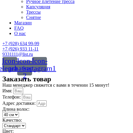
Ручное плетение тресса
Капсуляция
Трессы
Снятие
Магазин
FAQ
О нас
+7 (928) 634 99-99
+7 (926) 933 11-11
9331111@list.ru
Icon-
Icon-
Icon-
telegram
whatsapp-
instagram1
2
Заказать товар
Наш менеджер свяжется с вами в течении 15 минут!
Имя:
Телефон:
Адрес доставки:
Длина волос:
Качество:
Цвет: