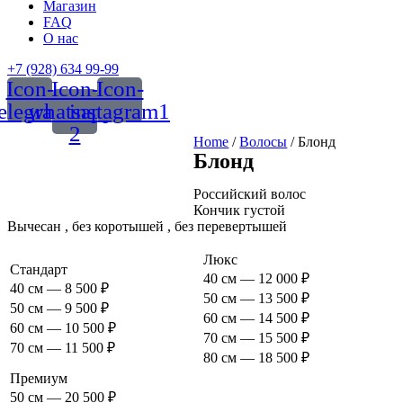
Магазин
FAQ
О нас
+7 (928) 634 99-99
Icon-
Icon-
Icon-
telegram
whatsapp-
instagram1
2
Home
/
Волосы
/ Блонд
Блонд
Российский волос
Кончик густой
Вычесан , без коротышей , без перевертышей
Люкс
Стандарт
40 см — 12 000 ₽
40 см — 8 500 ₽
50 см — 13 500 ₽
50 см — 9 500 ₽
60 см — 14 500 ₽
60 см — 10 500 ₽
70 см — 15 500 ₽
70 см — 11 500 ₽
80 см — 18 500 ₽
Премиум
50 см — 20 500 ₽